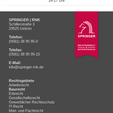
14-17 Uhr
SPRINGER | RNK
Schiller­straße 3
29525 Uelzen
Telefon:
(0581) 38 95 95-0
Telefax:
(0581) 38 95 95-15
E-Mail:
info@springer-rnk.de
Rechtsgebiete
Navigation
Arbeitsrecht
überspringen
Baurecht
Erbrecht
Gesellschaftsrecht
Gewerblicher Rechtsschutz
IT-Recht
Miet- und Pachtrecht