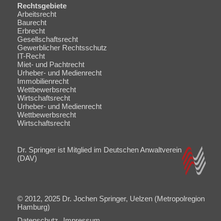
Rechtsgebiete
Navigation
Arbeitsrecht
überspringen
Baurecht
Erbrecht
Gesellschaftsrecht
Gewerblicher Rechtsschutz
IT-Recht
Miet- und Pachtrecht
Urheber- und Medienrecht
Immobilienrecht
Wettbewerbsrecht
Wirtschaftsrecht
Navigation
Urheber- und Medienrecht
überspringen
Wettbewerbsrecht
Wirtschaftsrecht
Dr. Springer ist Mitglied im Deutschen Anwaltverein
(DAV)
© 2012, 2025 Dr. Jochen Springer, Uelzen (Metropolregion
Hamburg)
Navigation
Datenschutz
Impressum