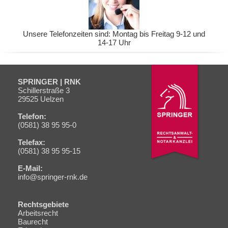
Unsere Telefonzeiten sind: Montag bis Freitag 9-12 und
14-17 Uhr
SPRINGER | RNK
Schiller­straße 3
29525 Uelzen
Telefon:
(0581) 38 95 95-0
Telefax:
(0581) 38 95 95-15
E-Mail:
info@springer-rnk.de
Rechtsgebiete
Navigation
Arbeitsrecht
überspringen
Baurecht