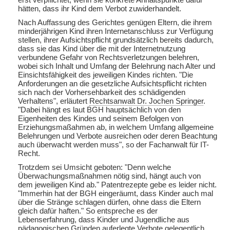
hätten, dass ihr Kind dem Verbot zuwiderhandelt.
Nach Auffassung des Gerichtes genügen Eltern, die ihrem
minderjährigen Kind ihren Internetanschluss zur Verfügung
stellen, ihrer Aufsichtspflicht grundsätzlich bereits dadurch,
dass sie das Kind über die mit der Internetnutzung
verbundene Gefahr von Rechtsverletzungen belehren,
wobei sich Inhalt und Umfang der Belehrung nach Alter und
Einsichtsfähigkeit des jeweiligen Kindes richten. "Die
Anforderungen an die gesetzliche Aufsichtspflicht richten
sich nach der Vorhersehbarkeit des schädigenden
Verhaltens", erläutert
Rechtsanwalt Dr. Jochen Springer
.
"Dabei hängt es laut BGH hauptsächlich von den
Eigenheiten des Kindes und seinem Befolgen von
Erziehungsmaßahmen ab, in welchem Umfang allgemeine
Belehrungen und Verbote ausreichen oder deren Beachtung
auch überwacht werden muss", so der Fachanwalt für IT-
Recht.
Trotzdem sei Umsicht geboten: "Denn welche
Überwachungsmaßnahmen nötig sind, hängt auch von
dem jeweiligen Kind ab." Patentrezepte gebe es leider nicht.
"Immerhin hat der BGH eingeräumt, dass Kinder auch mal
über die Stränge schlagen dürfen, ohne dass die Eltern
gleich dafür haften." So entspreche es der
Lebenserfahrung, dass Kinder und Jugendliche aus
pädagogischen Gründen auferlegte Verbote gelegentlich