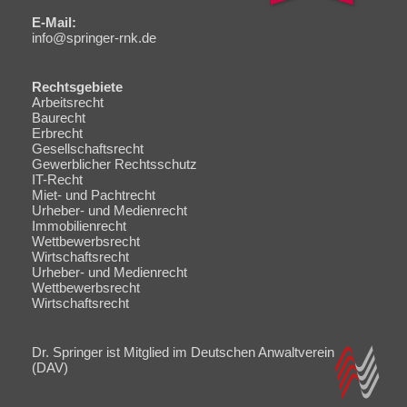
E-Mail:
info@springer-rnk.de
Rechtsgebiete
Navigation
Arbeitsrecht
überspringen
Baurecht
Erbrecht
Gesellschaftsrecht
Gewerblicher Rechtsschutz
IT-Recht
Miet- und Pachtrecht
Urheber- und Medienrecht
Immobilienrecht
Wettbewerbsrecht
Wirtschaftsrecht
Navigation
Urheber- und Medienrecht
überspringen
Wettbewerbsrecht
Wirtschaftsrecht
Dr. Springer ist Mitglied im Deutschen Anwaltverein
(DAV)